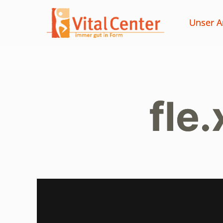
Unser A
fle