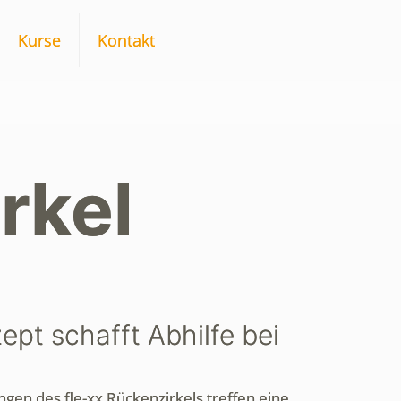
Kurse
Kontakt
rkel
ept schafft Abhilfe bei
en des fle-xx Rückenzirkels treffen eine